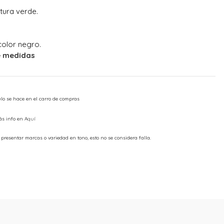
tura verde.
olor negro.
e medidas
ulo se hace en el carro de compras
ás info en
Aquí
presentar marcas o variedad en tono, esto no se considera falla.