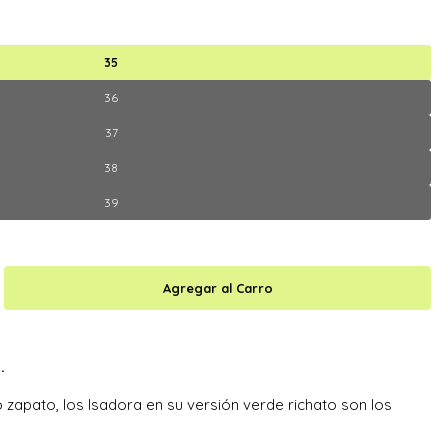
35
36
37
38
39
.
 zapato, los Isadora en su versión verde richato son los