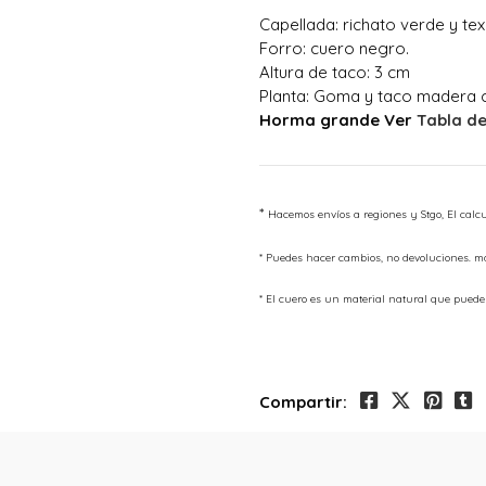
Capellada: richato verde y tex
Forro: cuero negro.
Altura de taco: 3 cm
Planta: Goma y taco madera c
Horma grande Ver
Tabla d
*
Hacemos envíos a regiones y Stgo, El calc
* Puedes hacer cambios, no devoluciones. m
* El cuero es un material natural que puede 
Compartir: