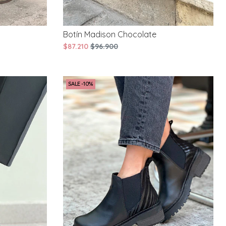
Botín Madison Chocolate
$87.210
$96.900
SALE -10%