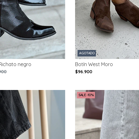
AGOTADO
Richato negro
Botín West Moro
900
$96.900
SALE -10%