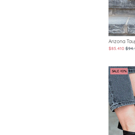
Arizona Ta
$85.410
$94.
SALE -10%