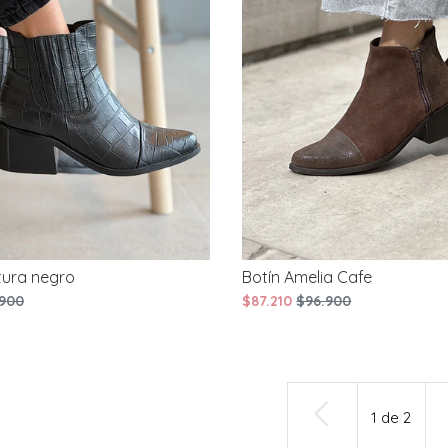
tura negro
Botín Amelia Cafe
900
$87.210
$96.900
1
de
2