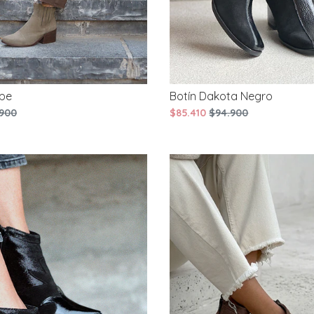
upe
Botín Dakota Negro
900
$85.410
$94.900