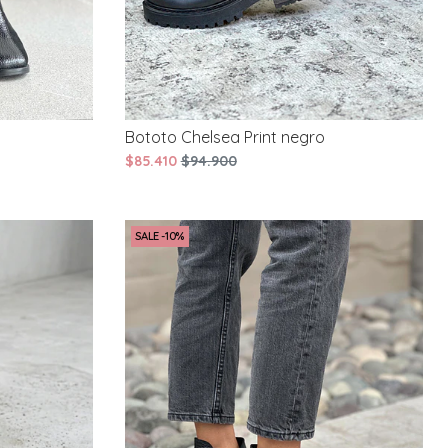
Bototo Chelsea Print negro
$85.410
$94.900
SALE -10%