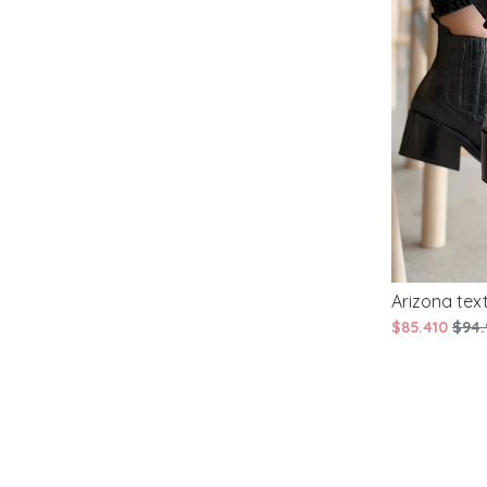
Arizona tex
$85.410
$94.