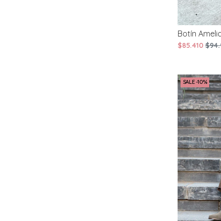
Botín Ameli
$85.410
$94.
SALE -10%