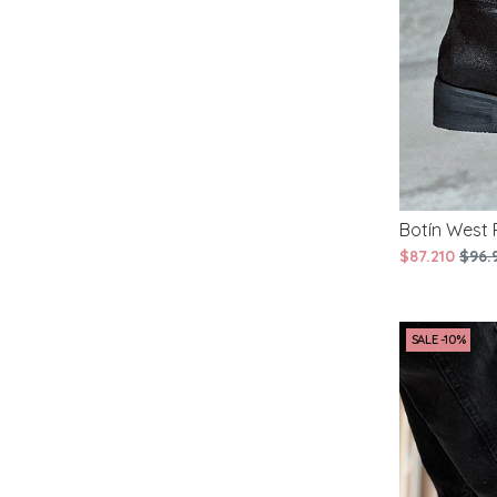
Botín West 
$87.210
$96.
SALE -10%