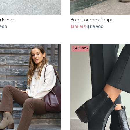
a Negro
Bota Lourdes Taupe
900
$101.915
$119.900
SALE -10%