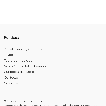
Politicas
Devoluciones y Cambios
Envíos
Tabla de medidas
No está en tu talla disponible?
Cuidados del cuero
Contacto
Nosotras
© 2026 zapateriacambra.
Todos los derechos reservados.
Desarrollado por Jumpseller
.