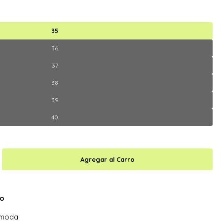
35
36
37
38
39
40
ro
 moda!